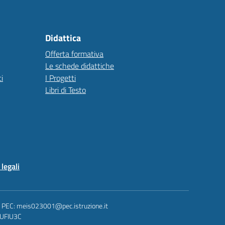
Didattica
Offerta formativa
Le schede didattiche
i
I Progetti
Libri di Testo
legali
 - PEC: meis023001@pec.istruzione.it
: UFIU3C