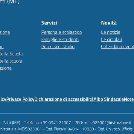
tti (ME)
Servizi
Novità
zione
Personale scolastico
Le notizie
Famiglie e studenti
Le circolari
ne
Percorsi di studio
Calendario event
della Scuola
della scuola
azione
licy
Privacy Policy
Dichiarazione di accessibilità
Albo Sindacale
Note 
 - Patti (ME) - Telefono: +39 0941 21007 - PEO: meis023001@istruzione.it
nisteriale: MEIS023001 - Cod. Fiscale: 94014110830 - Cod. Univoco Ufficio