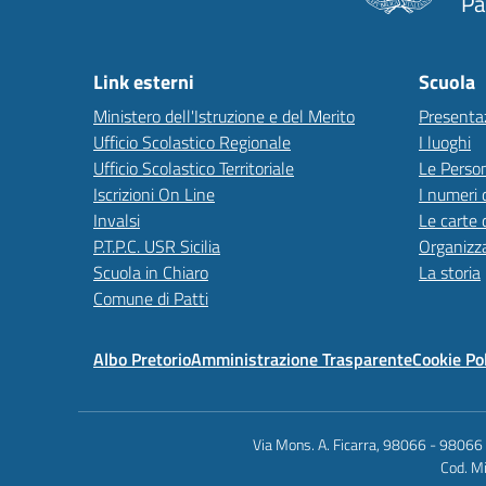
Pa
Link esterni
Scuola
Ministero dell'Istruzione e del Merito
Presenta
Ufficio Scolastico Regionale
I luoghi
Ufficio Scolastico Territoriale
Le Perso
Iscrizioni On Line
I numeri 
Invalsi
Le carte 
P.T.P.C. USR Sicilia
Organizz
Scuola in Chiaro
La storia
Comune di Patti
Albo Pretorio
Amministrazione Trasparente
Cookie Po
Via Mons. A. Ficarra, 98066 - 98066
Cod. Mi