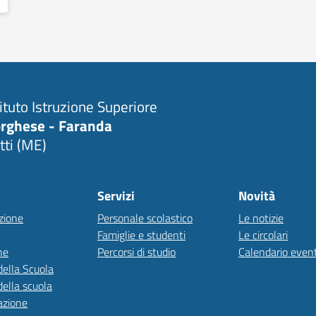
tituto Istruzione Superiore
rghese - Faranda
tti (ME)
Servizi
Novità
zione
Personale scolastico
Le notizie
Famiglie e studenti
Le circolari
ne
Percorsi di studio
Calendario event
della Scuola
della scuola
azione