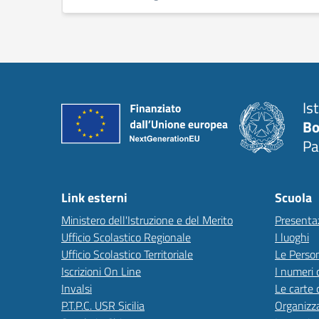
Is
Bo
Pa
Link esterni
Scuola
Ministero dell'Istruzione e del Merito
Presenta
Ufficio Scolastico Regionale
I luoghi
Ufficio Scolastico Territoriale
Le Perso
Iscrizioni On Line
I numeri 
Invalsi
Le carte 
P.T.P.C. USR Sicilia
Organizz