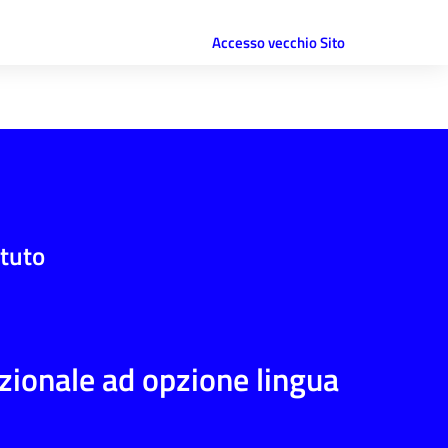
Accesso vecchio Sito
ituto
azionale ad opzione lingua