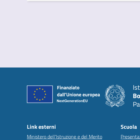
Is
Bo
Pa
Link esterni
Scuola
Ministero dell'Istruzione e del Merito
Presenta