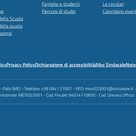
Famiglie e studenti
Le circolari
ne
Percorsi di studio
Calendario event
della Scuola
della scuola
azione
licy
Privacy Policy
Dichiarazione di accessibilità
Albo Sindacale
Note 
 - Patti (ME) - Telefono: +39 0941 21007 - PEO: meis023001@istruzione.it
nisteriale: MEIS023001 - Cod. Fiscale: 94014110830 - Cod. Univoco Ufficio