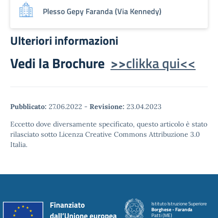
Plesso Gepy Faranda (Via Kennedy)
Ulteriori informazioni
Vedi la Brochure
>>
clikka qui<<
Pubblicato:
27.06.2022
-
Revisione:
23.04.2023
Eccetto dove diversamente specificato, questo articolo è stato
rilasciato sotto Licenza Creative Commons Attribuzione 3.0
Italia.
Istituto Istruzione Superiore
Borghese - Faranda
Patti (ME)