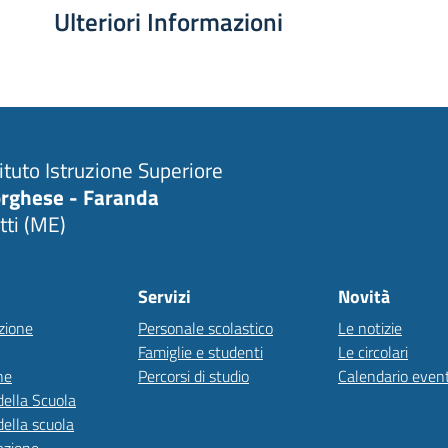
Ulteriori Informazioni
tituto Istruzione Superiore
rghese - Faranda
tti (ME)
Servizi
Novità
zione
Personale scolastico
Le notizie
Famiglie e studenti
Le circolari
ne
Percorsi di studio
Calendario event
della Scuola
della scuola