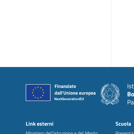
Is
Bo
Pa
Link esterni
Scuola
Ministero dell'Istruzione e del Merito
Presenta