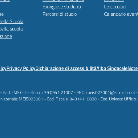
Famiglie e studenti
Le circolari
ne
Percorsi di studio
Calendario event
della Scuola
della scuola
azione
licy
Privacy Policy
Dichiarazione di accessibilità
Albo Sindacale
Note 
 - Patti (ME) - Telefono: +39 0941 21007 - PEO: meis023001@istruzione.it
nisteriale: MEIS023001 - Cod. Fiscale: 94014110830 - Cod. Univoco Ufficio