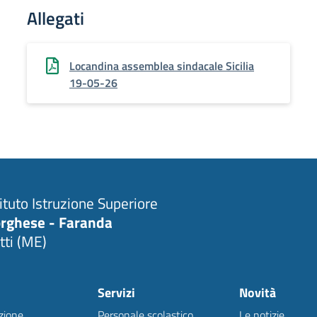
Allegati
Locandina assemblea sindacale Sicilia
19-05-26
tituto Istruzione Superiore
rghese - Faranda
tti (ME)
Servizi
Novità
zione
Personale scolastico
Le notizie