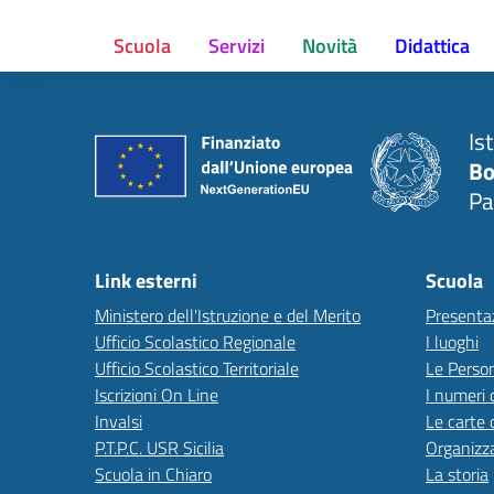
Scuola
Servizi
Novità
Didattica
Is
Bo
Pa
Link esterni
Scuola
Ministero dell'Istruzione e del Merito
Presenta
Ufficio Scolastico Regionale
I luoghi
Ufficio Scolastico Territoriale
Le Perso
Iscrizioni On Line
I numeri 
Invalsi
Le carte 
P.T.P.C. USR Sicilia
Organizz
Scuola in Chiaro
La storia