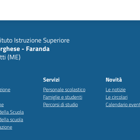
tituto Istruzione Superiore
rghese - Faranda
tti (ME)
Servizi
Novità
zione
Personale scolastico
Le notizie
Famiglie e studenti
Le circolari
ne
Percorsi di studio
Calendario event
della Scuola
della scuola
azione