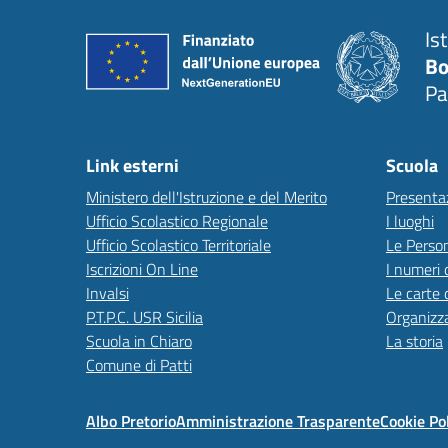
Is
Bo
Pa
Link esterni
Scuola
Ministero dell'Istruzione e del Merito
Presenta
Ufficio Scolastico Regionale
I luoghi
Ufficio Scolastico Territoriale
Le Perso
Iscrizioni On Line
I numeri 
Invalsi
Le carte 
P.T.P.C. USR Sicilia
Organizz
Scuola in Chiaro
La storia
Comune di Patti
Albo Pretorio
Amministrazione Trasparente
Cookie Po