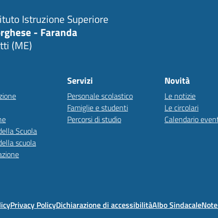
tituto Istruzione Superiore
rghese - Faranda
tti (ME)
Servizi
Novità
zione
Personale scolastico
Le notizie
Famiglie e studenti
Le circolari
ne
Percorsi di studio
Calendario event
della Scuola
della scuola
azione
licy
Privacy Policy
Dichiarazione di accessibilità
Albo Sindacale
Note 