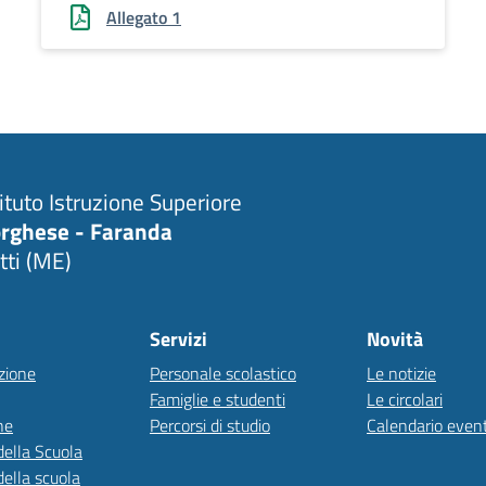
Allegato 1
tituto Istruzione Superiore
rghese - Faranda
tti (ME)
Servizi
Novità
zione
Personale scolastico
Le notizie
Famiglie e studenti
Le circolari
ne
Percorsi di studio
Calendario event
della Scuola
della scuola