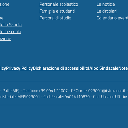
zione
Personale scolastico
Le notizie
Famiglie e studenti
Le circolari
ne
Percorsi di studio
Calendario event
della Scuola
della scuola
azione
licy
Privacy Policy
Dichiarazione di accessibilità
Albo Sindacale
Note 
 - Patti (ME) - Telefono: +39 0941 21007 - PEO: meis023001@istruzione.it
nisteriale: MEIS023001 - Cod. Fiscale: 94014110830 - Cod. Univoco Ufficio