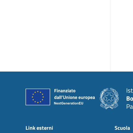
Is
Bo
Pa
Link esterni
Scuola