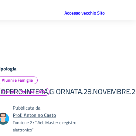
Accesso vecchio Sito
ipologia
Alunni e Famiglie
IOPERO.INTERA.GIORNATA.28.NOVEMBRE.2
Docenti e Personale ATA
Pubblicata da:
Prof. Antonino Casto
Funzione 2 : “Web Master e registro
elettronico”