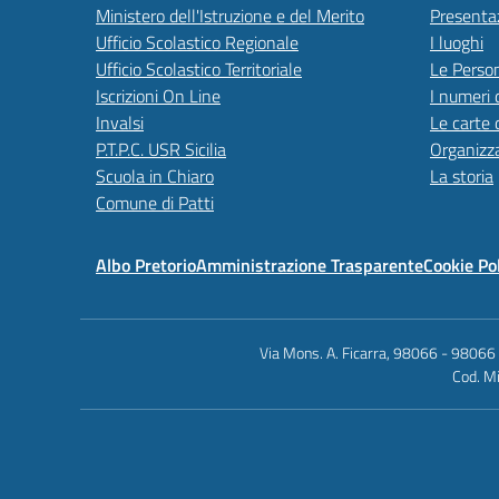
Ministero dell'Istruzione e del Merito
Presenta
Ufficio Scolastico Regionale
I luoghi
Ufficio Scolastico Territoriale
Le Perso
Iscrizioni On Line
I numeri 
Invalsi
Le carte 
P.T.P.C. USR Sicilia
Organizz
Scuola in Chiaro
La storia
Comune di Patti
Albo Pretorio
Amministrazione Trasparente
Cookie Po
Via Mons. A. Ficarra, 98066 - 98066
Cod. Mi