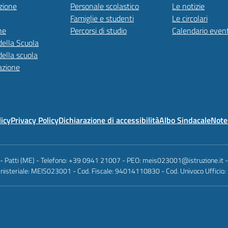
zione
Personale scolastico
Le notizie
Famiglie e studenti
Le circolari
ne
Percorsi di studio
Calendario event
della Scuola
della scuola
azione
licy
Privacy Policy
Dichiarazione di accessibilità
Albo Sindacale
Note 
 - Patti (ME) - Telefono: +39 0941 21007 - PEO: meis023001@istruzione.it
nisteriale: MEIS023001 - Cod. Fiscale: 94014110830 - Cod. Univoco Ufficio