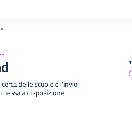
Mad
CO
ad
T
ricerca delle scuole e l'invio
di messa a disposizione