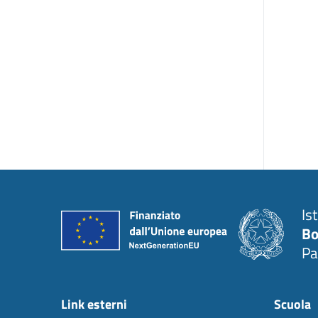
Is
Bo
Pa
Link esterni
Scuola