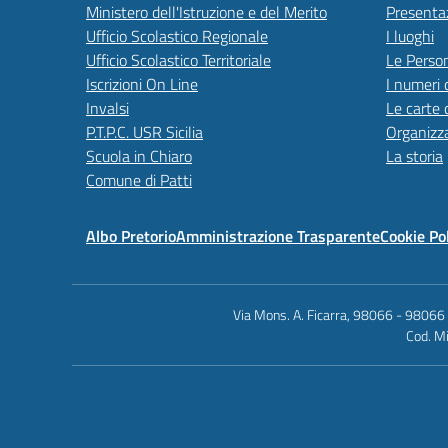
Ministero dell'Istruzione e del Merito
Presenta
Ufficio Scolastico Regionale
I luoghi
Ufficio Scolastico Territoriale
Le Perso
Iscrizioni On Line
I numeri 
Invalsi
Le carte 
P.T.P.C. USR Sicilia
Organizz
Scuola in Chiaro
La storia
Comune di Patti
Albo Pretorio
Amministrazione Trasparente
Cookie Po
Via Mons. A. Ficarra, 98066 - 98066
Cod. Mi